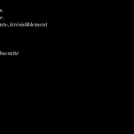
s.
e.
nte, irrésistiblement
bscurité