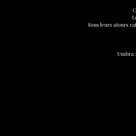
C
L
Sous leurs atours ra
Umbra :