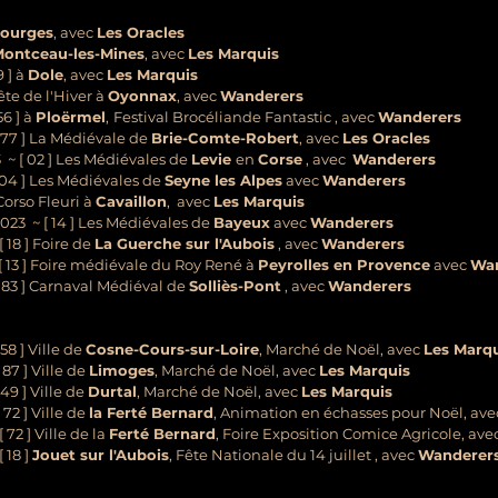
ourges
, avec
Les Oracles
ontceau-les-Mines
, avec
Les Marquis
9 ] à
Dole
, avec
Les Marquis
Fête de l'Hiver à
Oyonnax
, avec
Wanderers
56 ] à
Ploërmel
,
Festival Brocéliande Fantastic , avec
Wanderers
[ 77 ] La Médiévale de
Brie-Comte-Robert
, avec
Les Oracles
3 ~ [ 02 ] Les Médiévales de
Levie
en
Corse
, avec
Wanderers
[ 04 ] Les Médiévales de
Seyne les Alpes
avec
Wanderers
Corso Fleuri à
Cavaillon
, avec
Les Marquis
.2023 ~ [ 14 ] Les Médiévales de
Bayeux
avec
Wanderers
8 ] Foire de
La Guerche sur l'Aubois
, avec
Wanderers
13 ] Foire médiévale du Roy René à
Peyrolles en Provence
avec
Wa
3 ] Carnaval Médiéval de
Solliès-Pont
, avec
Wanderers
 ] Ville de
Cosne-Cours-sur-Loire
, Marché de Noël, avec
Les Marq
7 ] Ville de
Limoges
, Marché de Noël, avec
Les Marquis
 ] Ville de
Durtal
, Marché de Noël, avec
Les Marquis
72 ] Ville de
la Ferté Bernard
, Animation en échasses pour Noël, av
72 ] Ville de la
Ferté Bernard
, Foire Exposition Comice Agricole, ave
18 ]
Jouet sur l'Aubois
, Fête Nationale du 14 juillet , avec
Wanderer