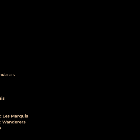
nd
erers
uis
ec
Les Marquis
c
Wanderers
s