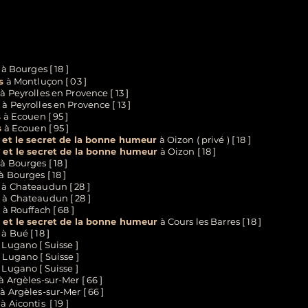
à Bourges [ 18 ]
s
à Montluçon [ 03 ]
à Peyrolles en Provence [ 13 ]
s
à Peyrolles en Provence [ 13 ]
s
à Ecouen [ 95 ]
s
à Ecouen [ 95 ]
 et le secret de la bonne humeur
à Oizon ( privé ) [ 18 ]
 et le secret de la bonne humeur
à Oizon [ 18 ]
à Bourges [ 18 ]
à Bourges [ 18 ]
à Chateaudun [ 28 ]
s
à Chateaudun [ 28 ]
s
à Rouffach [ 68 ]
 et le secret de la bonne humeur
à Cours les Barres [ 18 ]
à Bué [ 18 ]
 Lugano [ Suisse ]
 Lugano [ Suisse ]
 Lugano [ Suisse ]
à Argèles-sur-Mer [ 66 ]
à Argèles-sur-Mer [ 66 ]
à Aicontis [ 19 ]