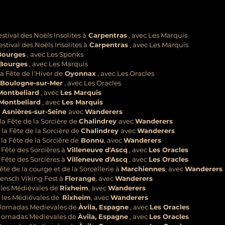
estival des Noëls Insolites
à
Carpentras
, avec
Les Marquis
estival des Noëls Insolites
à
Carpentras
, avec
Les Marquis
Bourges
, avec
Les Sponks
Bourges
, avec
Les Marquis
 la Fête de l'Hiver de
Oyonnax
, avec
Les Oracles
Boulogne-sur-Mer
, avec
Les Oracles
ontbeliard
, avec
Les Marquis
Montbeliard
, avec
Les Marquis
Asnières-sur-Seine
avec
Wanderers
la Fête de la Sorcière de
Chalindrey
avec
Wanderers
la Fête de la Sorcière de
Chalindrey
avec
Wanderers
la Fête de la Sorcière de
Bonnu
, avec
Wanderers
a Fête des Sorcières à
Villeneuve d'Ascq
, avec
Les Oracles
a Fête des Sorcières à
Villeneuve d'Ascq
, avec
Les Oracles
Fête de la courge et de la Sorcellerie à
Marchiennes
, avec
Wanderers
 Fensch Viking Fest à
Florange
, avec
Wanderers
 à les Médiévales de
Rixheim
, avec
Wanderers
 à les Médiévales de
Rixheim
, avec
Wanderers
] Jornadas Medievales de
Àvila, Espagne
, avec
Les Oracles
] Jornadas Medievales de
Àvila, Espagne
, avec
Les Oracles