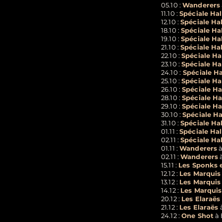
05.10 :
Wanderers
11.10 :
Spéciale Ha
12.10 :
Spéciale Ha
18.10 :
Spéciale H
19.10 :
Spéciale H
21.10 :
Spéciale Ha
22.10 :
Spéciale H
23.10 :
Spéciale H
24.10 :
Spéciale H
25.10 :
Spéciale H
26.10 :
Spéciale H
28.10 :
Spéciale H
29.10 :
Spéciale H
30.10 :
Spéciale H
31.10 :
Spéciale Ha
01.11 :
Spéciale Ha
02.11 :
Spéciale Ha
01.11 :
Wanderers
à
02.11 :
Wanderers
à
15.11 :
Les Sponks 
12.12 :
Les Marquis
13.12 :
Les Marquis
14.12 :
Les Marquis
20.12 :
Les Elaraës
21.12 :
Les Elaraës
à
24.12 :
One Shot
à 